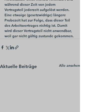
während dieser Zeit von jedem 
Vertragsteil jederzeit aufgelöst werden. 
Eine etwaige (gesetzwidrige) längere 
Probezeit hat zur Folge, dass dieser Teil 
des Arbeitsvertrages nichtig ist. Damit 
wird dieser Vertragsteil nicht anwendbar, 
weil gar nicht gültig zustande gekommen.
Alle ansehen
Aktuelle Beiträge