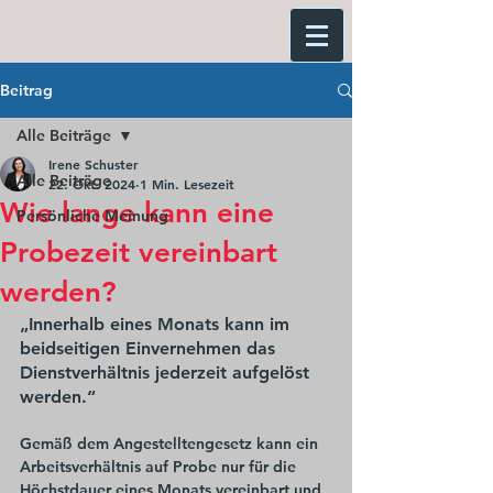
Beitrag
Alle Beiträge
Irene Schuster
Alle Beiträge
22. Okt. 2024
1 Min. Lesezeit
Wie lange kann eine
Persönliche Meinung
Probezeit vereinbart
werden?
„Innerhalb eines Monats kann im 
beidseitigen Einvernehmen das 
Dienstverhältnis jederzeit aufgelöst 
werden.“
Gemäß dem Angestelltengesetz kann ein 
Arbeitsverhältnis auf Probe nur für die 
Höchstdauer eines Monats vereinbart und 