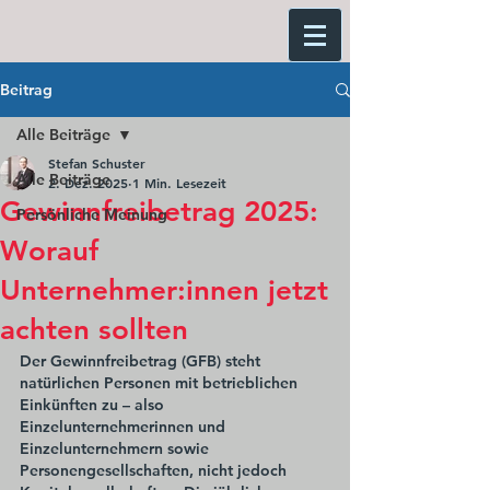
Beitrag
Alle Beiträge
Stefan Schuster
Alle Beiträge
2. Dez. 2025
1 Min. Lesezeit
Gewinnfreibetrag 2025:
Persönliche Meinung
Worauf
Unternehmer:innen jetzt
achten sollten
Der Gewinnfreibetrag (GFB) steht 
natürlichen Personen mit betrieblichen 
Einkünften zu – also 
Einzelunternehmerinnen und 
Einzelunternehmern sowie 
Personengesellschaften, nicht jedoch 