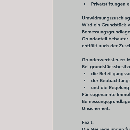
Privatstiftungen
 e
Umwidmungszuschlag 
Wird ein Grundstück v
Bemessungsgrundlage
Grundanteil bebauter 
entfällt auch der Zusc
Grunderwerbsteuer: M
Bei grundstücksbesitz
die 
Beteiligungss
der 
Beobachtungsz
und die Regelung 
Für sogenannte 
Immob
Bemessungsgrundlagen.
Unsicherheit.
Fazit:
Die Neuregelungen f