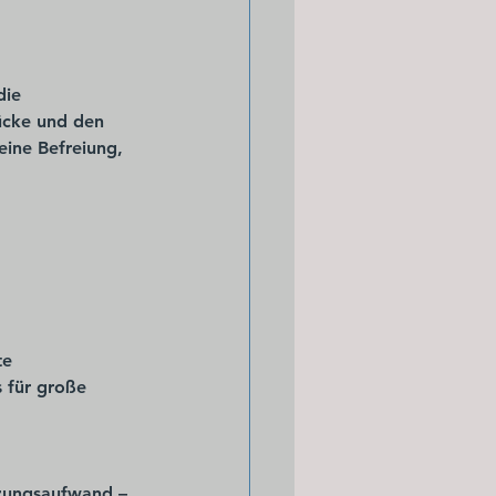
die 
ücke und den 
eine Befreiung, 
te 
 für große 
zungsaufwand – 