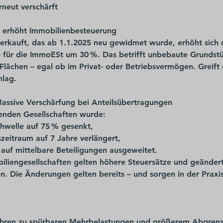
rneut verschärft
erhöht Immobilienbesteuerung
erkauft, das 
ab 1.1.2025 neu gewidmet wurde
, erhöht sich 
 für die ImmoESt um 30 %
. Das betrifft unbebaute Grundst
Flächen – egal ob im Privat- oder Betriebsvermögen. Greift 
hlag.
assive Verschärfung bei Anteilsübertragungen
enden Gesellschaften wurde:
chwelle auf 75 % gesenkt
,
eitraum auf 7 Jahre verlängert
,
auf 
mittelbare Beteiligungen ausgeweitet
.
iliengesellschaften
 gelten höhere Steuersätze und geänder
 Die Änderungen gelten bereits – und sorgen in der Praxis
ühren zu spürbaren Mehrbelastungen und größerem Abgren