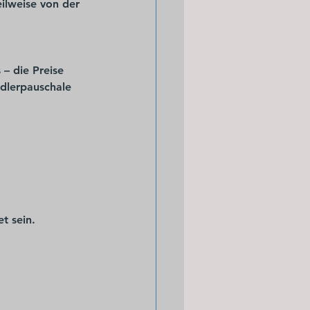
eilweise von der 
s – die Preise 
ndlerpauschale 
t sein.