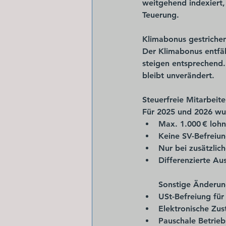
weitgehend indexiert,
Teuerung.
Klimabonus gestrichen
Der 
Klimabonus entfäl
steigen entsprechend.P
bleibt unverändert.
Steuerfreie Mitarbeit
Für 2025 und 2026 wur
Max. 
1.000 € lohn
Keine SV-Befreiu
Nur 
bei zusätzlic
Differenzierte Au
Sonstige Änderung
USt-Befreiung
 fü
Elektronische Zu
Pauschale Betrie