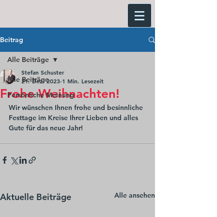
Beitrag
Alle Beiträge
Stefan Schuster
Alle Beiträge
21. Dez. 2023
1 Min. Lesezeit
Frohe Weihnachten!
Persönliche Meinung
Wir wünschen Ihnen frohe und besinnliche 
Festtage im Kreise Ihrer Lieben und alles 
Gute für das neue Jahr! 
Alle ansehen
Aktuelle Beiträge