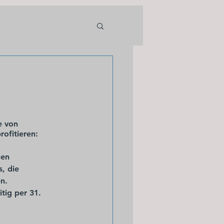
e von 
rofitieren:
en 
, die 
n.
tig per 31. 