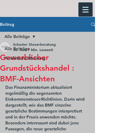
Beitrag
Alle Beiträge
Schuster Steuerberatung
Alle Beiträge
30. Juni
1 Min. Lesezeit
Gewerblicher
Persönliche Meinung
Grundstückshandel :
BMF-Ansichten
Das Finanzministerium aktualisiert 
regelmäßig die sogenannten 
Einkommensteuer-Richtlinien. Darin wird 
dargestellt, wie das BMF einzelne 
gesetzliche Bestimmungen interpretiert 
und in der Praxis anwenden möchte. 
Besonders interessant sind dabei jene 
Passagen, die neue gesetzliche 