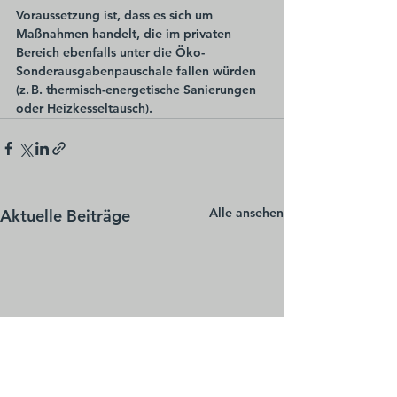
Voraussetzung ist, dass es sich um 
Maßnahmen handelt, die im privaten 
Bereich ebenfalls unter die Öko-
Sonderausgabenpauschale fallen würden 
(z. B. thermisch-energetische Sanierungen 
oder Heizkesseltausch).
Alle ansehen
Aktuelle Beiträge